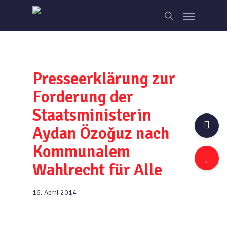
Skip
Menu
to
search
main
content
Presseerklärung zur
Forderung der
Staatsministerin
Aydan Özoğuz nach
Kommunalem
Wahlrecht für Alle
16. April 2014