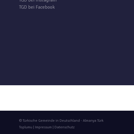
TGD bei Instagram
TGD bei Facebook
© Türkische Gemeinde in Deutschland - Almanya Türk
Toplumu |
Impressum
|
Datenschutz