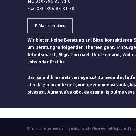
Tel: 030-896 83 81 0
Fax: 030-896 83 81 30
E-Mail schreiben
Wir bieten keine Beratung an! Bitte kontaktieren 
um Beratung in folgenden Themen geht: Einbürge
Arbeitsmarkt, Migration nach Deutschland, Wohn
Jobs oder Pratika.
Danışmanlık hizmeti vermiyoruz! Bu nedenle, lütfe
almak için bizimle iletişime geçmeyin: vatandaşlığa
piyasası, Almanya’ya göç, ev arama, iş bulma veya 
© Türkische Gemeinde in Deutschland - Almanya Türk Toplumu |
Imp