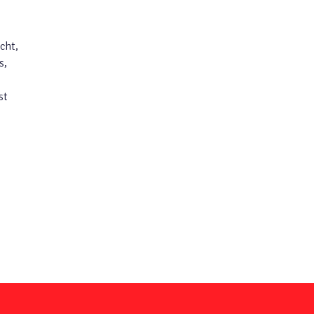
cht,
s,
st