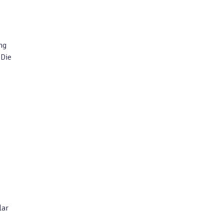
ng
 Die
lar