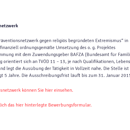
snetzwerk
„Präventionsnetzwerk gegen religiös begründeten Extremismus“ in
d finanziell ordnungsgemäße Umsetzung des o. g. Projektes
bstimmung mit dem Zuwendungsgeber BAFZA (Bundesamt für Famil
g orientiert sich an TVÖD 11 – 13, je nach Qualifikationen, Leben
d legt die Ausübung der Tätigkeit in Vollzeit nahe. Die Stelle ist
ägt 5 Jahre. Die Ausschreibungsfrist läuft bis zum 31. Januar 201
nsnetzwerk können Sie hier einsehen.
lich das hier hinterlegte Bewerbungsformular.