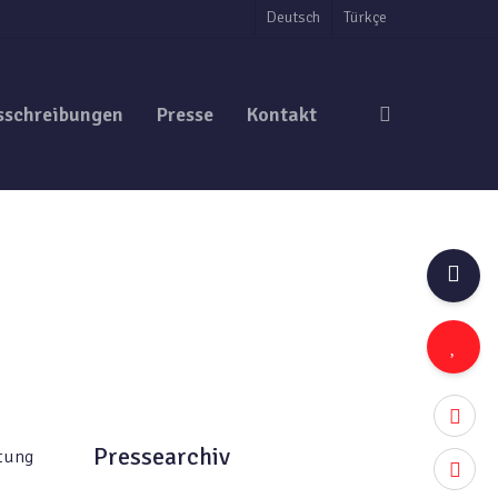
Deutsch
Türkçe
search
sschreibungen
Presse
Kontakt
twitter
Pressearchiv
itung
facebo