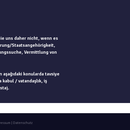
Sie uns daher nicht, wenn es
rung/Staatsangehörigkeit,
ungssuche, Vermittlung von
n aşağıdaki konularda tavsiye
 kabul / vatandaşlık, iş
staj.
ressum
|
Datenschutz