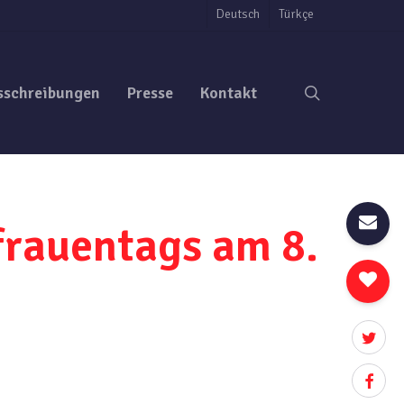
Deutsch
Türkçe
search
sschreibungen
Presse
Kontakt
rauentags am 8.
twitter
facebo