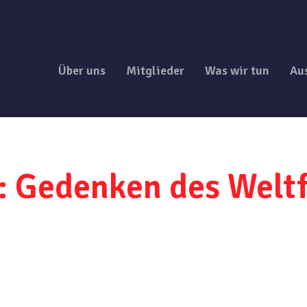
Über uns
Mitglieder
Was wir tun
Au
 Gedenken des Weltf