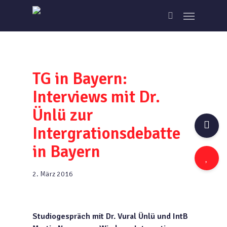
Skip
Menu
to
search
main
content
TG in Bayern:
Interviews mit Dr.
Ünlü zur
Intergrationsdebatte
in Bayern
2. März 2016
Studiogespräch mit Dr. Vural Ünlü und IntB