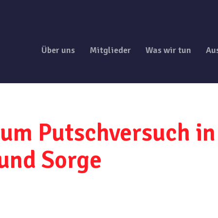
Über uns
Mitglieder
Was wir tun
Au
um Putschversuch in 
 und Sorge