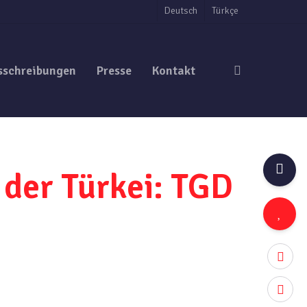
Deutsch
Türkçe
search
sschreibungen
Presse
Kontakt
der Türkei: TGD
twitter
facebo