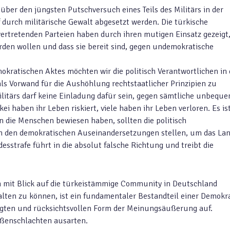
über den jüngsten Putschversuch eines Teils des Militärs in der
 durch militärische Gewalt abgesetzt werden. Die türkische
ertretenden Parteien haben durch ihren mutigen Einsatz gezeigt
erden wollen und dass sie bereit sind, gegen undemokratische
okratischen Aktes möchten wir die politisch Verantwortlichen in 
als Vorwand für die Aushöhlung rechtstaatlicher Prinzipien zu
itärs darf keine Einladung dafür sein, gegen sämtliche unbequ
i haben ihr Leben riskiert, viele haben ihr Leben verloren. Es is
 die Menschen bewiesen haben, sollten die politisch
ich den demokratischen Auseinandersetzungen stellen, um das La
esstrafe führt in die absolut falsche Richtung und treibt die
h mit Blick auf die türkeistämmige Community in Deutschland
ten zu können, ist ein fundamentaler Bestandteil einer Demokra
ßigten und rücksichtsvollen Form der Meinungsäußerung auf.
ßenschlachten ausarten.