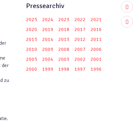
Pressearchiv
youtub
2025
2024
2023
2022
2021
,
instag
2020
2019
2018
2017
2016
2015
2014
2013
2012
2011
der
2010
2009
2008
2007
2006
eme
2005
2004
2003
2002
2001
t der
2000
1999
1998
1997
1996
nd zu
tie.