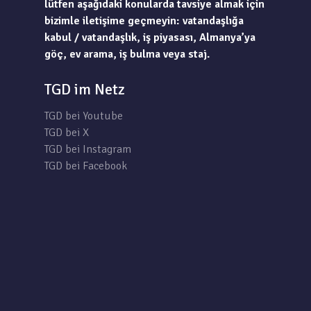
lütfen aşağıdaki konularda tavsiye almak için
bizimle iletişime geçmeyin: vatandaşlığa
kabul / vatandaşlık, iş piyasası, Almanya’ya
göç, ev arama, iş bulma veya staj.
TGD im Netz
TGD bei Youtube
TGD bei X
TGD bei Instagram
TGD bei Facebook