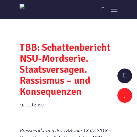
Skip
Menu
to
search
main
content
TBB: Schattenbericht
NSU-Mordserie.
Staatsversagen.
Rassismus – und
Konsequenzen
18. Juli 2018
Presseerklärung des TBB vom 18.07.2018 –