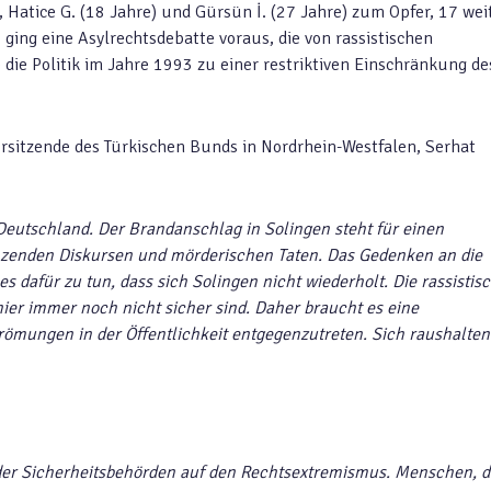
), Hatice G. (18 Jahre) und Gürsün İ. (27 Jahre) zum Opfer, 17 wei
 ging eine Asylrechtsdebatte voraus, die von rassistischen
 die Politik im Jahre 1993 zu einer restriktiven Einschränkung de
orsitzende des Türkischen Bunds in Nordrhein-Westfalen, Serhat
n Deutschland. Der Brandanschlag in Solingen steht für einen
enden Diskursen und mörderischen Taten. Das Gedenken an die
es dafür zu tun, dass sich Solingen nicht wiederholt. Die rassistis
ier immer noch nicht sicher sind. Daher braucht es eine
Strömungen in der Öffentlichkeit entgegenzutreten. Sich raushalte
 der Sicherheitsbehörden auf den Rechtsextremismus. Menschen, d