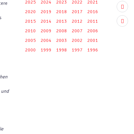
2025
2024
2023
2022
2021
tere
youtub
2020
2019
2018
2017
2016
s
2015
2014
2013
2012
2011
instag
2010
2009
2008
2007
2006
2005
2004
2003
2002
2001
2000
1999
1998
1997
1996
chen
n und
ie