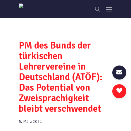
Skip
Menu
to
search
main
content
PM des Bunds der
türkischen
Lehrervereine in
Deutschland (ATÖF):
Das Potential von
Zweisprachigkeit
bleibt verschwendet
5. März 2021