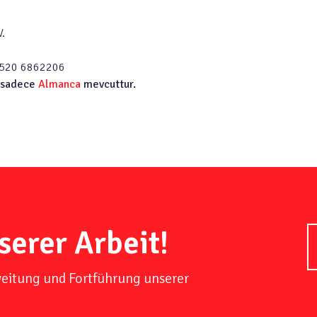
.
01520 6862206
 sadece
Almanca
mevcuttur.
serer Arbeit!
weitung und Fortführung unserer