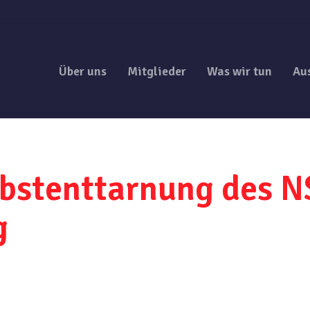
Über uns
Mitglieder
Was wir tun
Au
lbstenttarnung des N
g