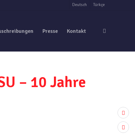
Deutsch
Türkçe
search
sschreibungen
Presse
Kontakt
SU – 10 Jahre
twitter
facebo