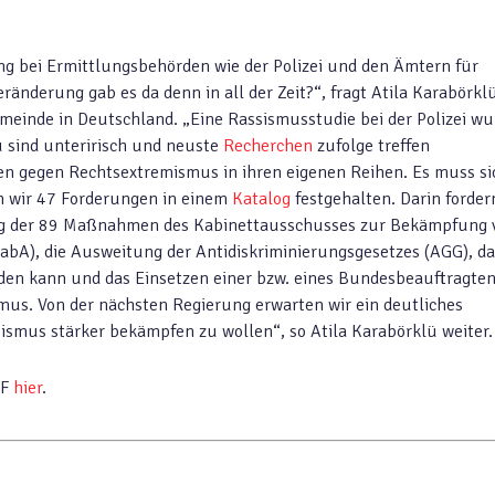
g bei Ermittlungsbehörden wie der Polizei und den Ämtern für
änderung gab es da denn in all der Zeit?“, fragt Atila Karabörkl
meinde in Deutschland. „Eine Rassismusstudie bei der Polizei wu
 sind unteririsch und neuste
Recherchen
zufolge treffen
 gegen Rechtsextremismus in ihren eigenen Reihen. Es muss si
n wir 47 Forderungen in einem
Katalog
festgehalten. Darin forder
ng der 89 Maßnahmen des Kabinettausschusses zur Bekämpfung 
bA), die Ausweitung der Antidiskriminierungsgesetzes (AGG), d
den kann und das Einsetzen einer bzw. eines Bundesbeauftragte
us. Von der nächsten Regierung erwarten wir ein deutliches
smus stärker bekämpfen zu wollen“, so Atila Karabörklü weiter.
DF
hier
.