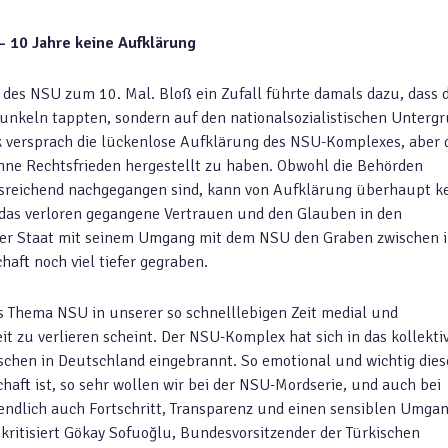
– 10 Jahre keine Aufklärung
 des NSU zum 10. Mal. Bloß ein Zufall führte damals dazu, dass d
nkeln tappten, sondern auf den nationalsozialistischen Unterg
 versprach die lückenlose Aufklärung des NSU-Komplexes, aber 
ohne Rechtsfrieden hergestellt zu haben. Obwohl die Behörden
usreichend nachgegangen sind, kann von Aufklärung überhaupt k
t das verloren gegangene Vertrauen und den Glauben in den
 der Staat mit seinem Umgang mit dem NSU den Graben zwischen 
aft noch viel tiefer gegraben.
das Thema NSU in unserer so schnelllebigen Zeit medial und
it zu verlieren scheint. Der NSU-Komplex hat sich in das kollekti
chen in Deutschland eingebrannt. So emotional und wichtig dies
aft ist, so sehr wollen wir bei der NSU-Mordserie, und auch bei
ndlich auch Fortschritt, Transparenz und einen sensiblen Umgan
kritisiert Gökay Sofuoğlu, Bundesvorsitzender der Türkischen