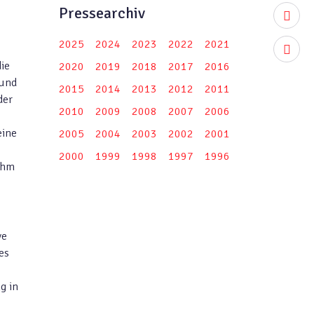
Pressearchiv
youtub
2025
2024
2023
2022
2021
instag
ie
2020
2019
2018
2017
2016
rund
2015
2014
2013
2012
2011
der
2010
2009
2008
2007
2006
eine
2005
2004
2003
2002
2001
2000
1999
1998
1997
1996
ihm
ve
es
g in