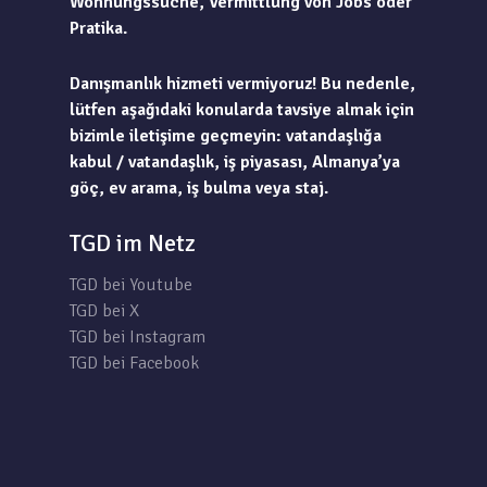
Wohnungssuche, Vermittlung von Jobs oder
Pratika.
Danışmanlık hizmeti vermiyoruz! Bu nedenle,
lütfen aşağıdaki konularda tavsiye almak için
bizimle iletişime geçmeyin: vatandaşlığa
kabul / vatandaşlık, iş piyasası, Almanya’ya
göç, ev arama, iş bulma veya staj.
TGD im Netz
TGD bei Youtube
TGD bei X
TGD bei Instagram
TGD bei Facebook