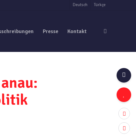
Deutsch
Türkçe
search
sschreibungen
Presse
Kontakt
Hanau:
litik
twitter
facebo