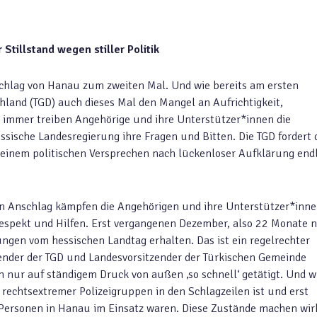
Stillstand wegen stiller Politik
schlag von Hanau zum zweiten Mal. Und wie bereits am ersten
hland (TGD) auch dieses Mal den Mangel an Aufrichtigkeit,
 immer treiben Angehörige und ihre Unterstützer*innen die
ssische Landesregierung ihre Fragen und Bitten. Die TGD fordert 
einem politischen Versprechen nach lückenloser Aufklärung end
en Anschlag kämpfen die Angehörigen und ihre Unterstützer*inn
Respekt und Hilfen. Erst vergangenen Dezember, also 22 Monate 
ngen vom hessischen Landtag erhalten. Das ist ein regelrechter
tzender der TGD und Landesvorsitzender der Türkischen Gemeinde
nur auf ständigem Druck von außen ‚so schnell‘ getätigt. Und w
rechtsextremer Polizeigruppen in den Schlagzeilen ist und erst
3 Personen in Hanau im Einsatz waren. Diese Zustände machen wir