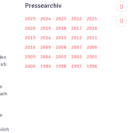
Pressearchiv
youtub
2025
2024
2023
2022
2021
instag
2020
2019
2018
2017
2016
2015
2014
2013
2012
2011
2010
2009
2008
2007
2006
2005
2004
2003
2002
2001
den
lich
2000
1999
1998
1997
1996
en
nach
ir
klich