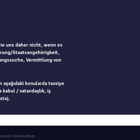
Sie uns daher nicht, wenn es
rung/Staatsangehörigkeit,
ungssuche, Vermittlung von
n aşağıdaki konularda tavsiye
 kabul / vatandaşlık, iş
staj.
ressum
|
Datenschutz