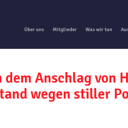
Über uns
Mitglieder
Was wir tun
Au
h dem Anschlag von 
stand wegen stiller Po