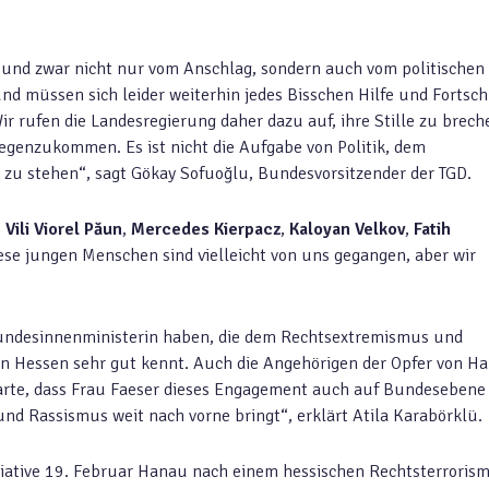
, und zwar nicht nur vom Anschlag, sondern auch vom politischen
 müssen sich leider weiterhin jedes Bisschen Hilfe und Fortschr
Wir rufen die Landesregierung daher dazu auf, ihre Stille zu brech
egenzukommen. Es ist nicht die Aufgabe von Politik, dem
zu stehen“, sagt Gökay Sofuoğlu, Bundesvorsitzender der TGD.
,
Vili Viorel Păun
,
Mercedes Kierpacz
,
Kaloyan Velkov
,
Fatih
iese jungen Menschen sind vielleicht von uns gegangen, aber wir
e Bundesinnenministerin haben, die dem Rechtsextremismus und
 in Hessen sehr gut kennt. Auch die Angehörigen der Opfer von H
warte, dass Frau Faeser dieses Engagement auch auf Bundesebene
d Rassismus weit nach vorne bringt“, erklärt Atila Karabörklü.
itiative 19. Februar Hanau nach einem hessischen Rechtsterroris