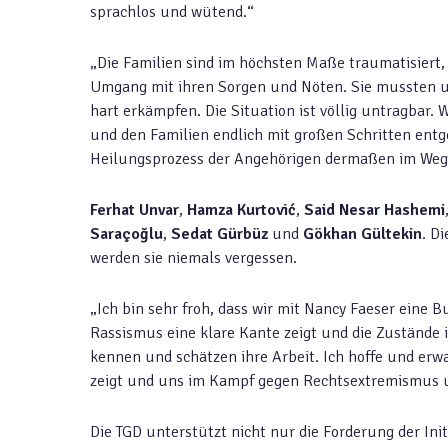
sprachlos und wütend.“
„Die Familien sind im höchsten Maße traumatisiert
Umgang mit ihren Sorgen und Nöten. Sie mussten und
hart erkämpfen. Die Situation ist völlig untragbar. 
und den Familien endlich mit großen Schritten entg
Heilungsprozess der Angehörigen dermaßen im Weg 
Ferhat Unvar
,
Hamza Kurtović
,
Said Nesar Hashemi
Saraçoğlu
,
Sedat Gürbüz
und
Gökhan Gültekin
. D
werden sie niemals vergessen.
„Ich bin sehr froh, dass wir mit Nancy Faeser ein
Rassismus eine klare Kante zeigt und die Zustände
kennen und schätzen ihre Arbeit. Ich hoffe und er
zeigt und uns im Kampf gegen Rechtsextremismus un
Die TGD unterstützt nicht nur die Forderung der In