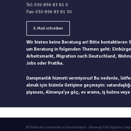
Tel: 030-896 83 81 0
Fax: 030-896 83 81 30
E-Mail schreiben
Wir bieten keine Beratung an! Bitte kontaktieren 
um Beratung in folgenden Themen geht: Einbürge
Arbeitsmarkt, Migration nach Deutschland, Wohn
Jobs oder Pratika.
Danışmanlık hizmeti vermiyoruz! Bu nedenle, lütfe
almak için bizimle iletişime geçmeyin: vatandaşlığa
piyasası, Almanya’ya göç, ev arama, iş bulma veya 
© Türkische Gemeinde in Deutschland - Almanya Türk Toplumu |
Imp