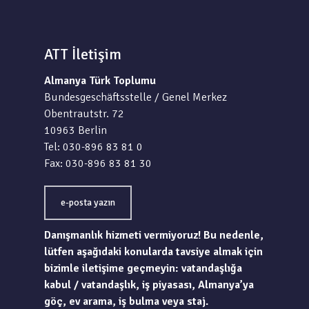
ATT İletişim
Almanya Türk Toplumu
Bundesgeschäftsstelle / Genel Merkez
Obentrautstr. 72
10963 Berlin
Tel: 030-896 83 81 0
Fax: 030-896 83 81 30
e-posta yazın
Danışmanlık hizmeti vermiyoruz! Bu nedenle,
lütfen aşağıdaki konularda tavsiye almak için
bizimle iletişime geçmeyin: vatandaşlığa
kabul / vatandaşlık, iş piyasası, Almanya’ya
göç, ev arama, iş bulma veya staj.