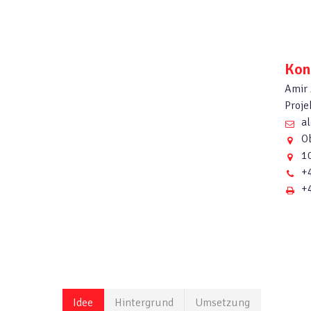
Kon
Amir
Proje
al
Ob
10
+4
+4
Idee
Hintergrund
Umsetzung