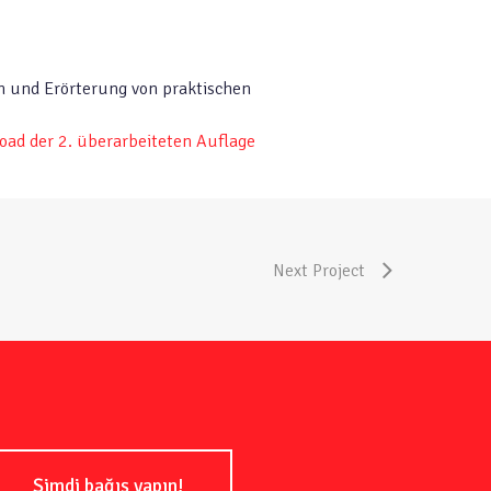
 und Erörterung von praktischen
ad der 2. überarbeiteten Auflage
Next Project
Şimdi bağış yapın!