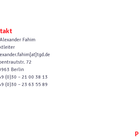
takt
 Alexander Fahim
ktleiter
exander.fahim[at]tgd.de
entrautstr. 72
963 Berlin
9 (0)30 – 21 00 38 13
9 (0)30 – 23 63 55 89
P