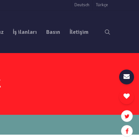
Deutsch
Türkçe
search
uz
İş ilanları
Basın
İletişim
k
twitter
facebo