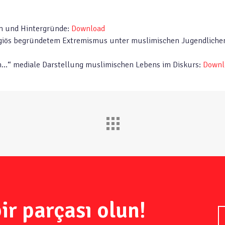
n und Hintergründe:
Download
giös begründetem Extremismus unter muslimischen Jugendlichen
n…“ mediale Darstellung muslimischen Lebens im Diskurs:
Downlo
ir parçası olun!