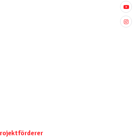
youtube
instagr
rojektförderer