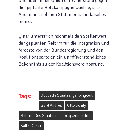
und auch in der Union der Widerstand gegen
die geplante Hetzkampagne wachse, setze
Anders mit solchen Statements ein falsches
Signal.
Çinar unterstrich nochmals den Stellenwert
der geplanten Reform für die Integration und
forderte von der Bundesregierung und den
Koalitionsparteien ein unmißverständliches
Bekenntnis zu der Koalitionsvereinbarung.
Tags:
Doppelte Staatsangehörigkeit
Gerd Andres
Otto Schily
Reform Des Staatsangehörigkeitsrechts
Safter Cinar