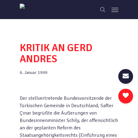
Skip
Menu
to
search
main
content
KRITIK AN GERD
ANDRES
6. Januar 1999
Der stellvertretende Bundesvorsitzende der
Türkischen Gemeinde in Deutschland, Safter
Çınar begrüßte die Äußerungen von
Bundesinnenminister Schily, der offensichtlich
an der geplanten Reform des
Staatsangehörigkeitsrechts (Einführung eines