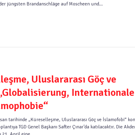
h der jüngsten Brandanschläge auf Moscheen und…
lleşme, Uluslararası Göç ve
„Globalisierung, Internationale
lamophobie“
Nisan tarihinde „Küreselleşme, Uluslararası Göç ve İslamofobi“ ko
plantıya TGD Genel Başkanı Safter Çınar’da katılacaktır. Die Akde
m 21. April eine…