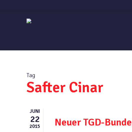
Skip
to
main
content
Tag
Safter Cinar
JUNI
22
Neuer TGD-Bunde
2015