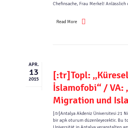
Chefinsache, Frau Merkel! Anlässlic
Read More
APR.
13
[:tr]Topl: „Kürese
2015
İslamofobi“ / VA: 
Migration und Is
[:tr]Antalya Akdeniz Üniversitesi 21 
bir açık oturum düzenleyecektir. Bu to
Universität in Antalya veranstalten a