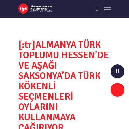
Skip
Menu
to
search
main
content
[:tr]ALMANYA TÜRK
TOPLUMU HESSEN’DE
VE AŞAĞI
SAKSONYA’DA TÜRK
KÖKENLİ
SEÇMENLERİ
OYLARINI
KULLANMAYA
ÇAĞIRIYOR