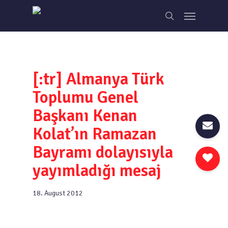
Skip
Menu
to
search
main
content
[:tr] Almanya Türk
Toplumu Genel
Başkanı Kenan
Kolat’ın Ramazan
Bayramı dolayısıyla
yayımladığı mesaj
18. August 2012