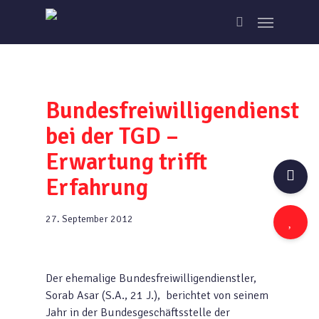
Skip
Menu
to
search
main
content
Bundesfreiwilligendienst
bei der TGD –
Erwartung trifft
Erfahrung
27. September 2012
Der ehemalige Bundesfreiwilligendienstler,
Sorab Asar (S.A., 21 J.), berichtet von seinem
Jahr in der Bundesgeschäftsstelle der