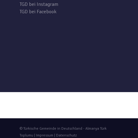
TGD bei Instagram
TGD bei Facebook
© Türkische Gemeinde in Deutschland - Almanya Türk
Toplumu |
Impressum
|
Datenschutz