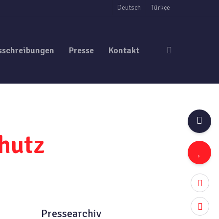
Deutsch
Türkçe
search
sschreibungen
Presse
Kontakt
hutz
twitter
facebo
Pressearchiv