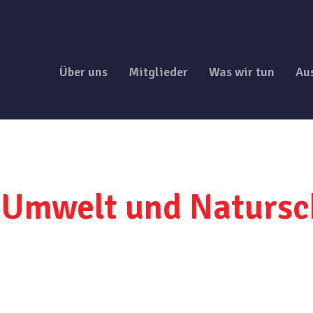
Über uns
Mitglieder
Was wir tun
Au
 Umwelt und Natursc