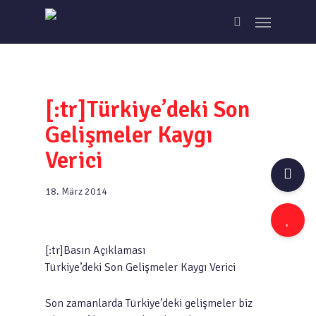
Skip
Menu
to
search
main
content
[:tr]Türkiye’deki Son
Gelişmeler Kaygı
Verici
18. März 2014
[:tr]Basın Açıklaması
Türkiye’deki Son Gelişmeler Kaygı Verici
Son zamanlarda Türkiye’deki gelişmeler biz