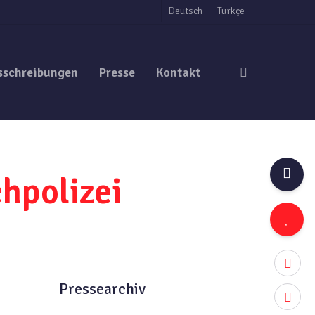
Deutsch
Türkçe
search
sschreibungen
Presse
Kontakt
hpolizei
twitter
Pressearchiv
facebo