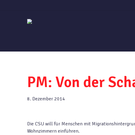
Skip
to
main
content
PM: Von der Scha
8. Dezember 2014
Die CSU will für Menschen mit Migrationshintergrun
Wohnzimmern einführen.