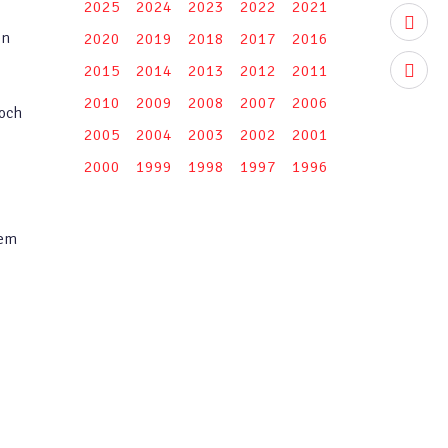
2025
2024
2023
2022
2021
youtub
en
2020
2019
2018
2017
2016
2015
2014
2013
2012
2011
instag
2010
2009
2008
2007
2006
noch
2005
2004
2003
2002
2001
2000
1999
1998
1997
1996
sem