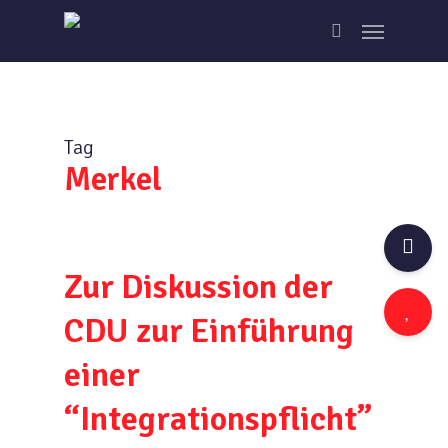
Skip
Menu
to
search
main
content
Tag
Merkel
Zur Diskussion der
CDU zur Einführung
einer
“Integrationspflicht”