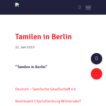
Skip
Menu
to
search
main
content
Tamilen in Berlin
12. Juni 2015
“Tamilen in Berlin”
Deutsch – Tamilische Gesellschaft e.V.
Bezirksamt Charlottenburg-Wilmersdorf