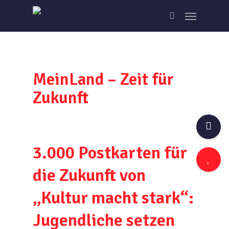
Skip
Menu
to
search
main
content
MeinLand – Zeit für
Zukunft
3.000 Postkarten für
die Zukunft von
„Kultur macht stark“:
Jugendliche setzen