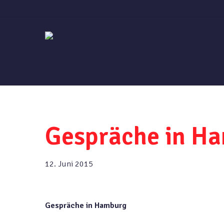
Skip
to
main
content
Gespräche in H
12. Juni 2015
Gespräche in Hamburg