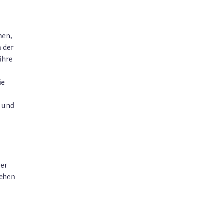
nen,
 der
ihre
ie
n und
rer
ichen