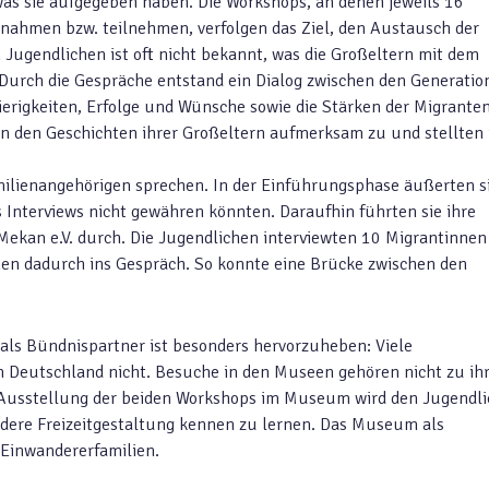
s sie aufgegeben haben. Die Workshops, an denen jeweils 16
ilnahmen bzw. teilnehmen, verfolgen das Ziel, den Austausch der
 Jugendlichen ist oft nicht bekannt, was die Großeltern mit dem
urch die Gespräche entstand ein Dialog zwischen den Generatio
rigkeiten, Erfolge und Wünsche sowie die Stärken der Migranten
en den Geschichten ihrer Großeltern aufmerksam zu und stellten 
milienangehörigen sprechen. In der Einführungsphase äußerten s
s Interviews nicht gewähren könnten. Daraufhin führten sie ihre
 Mekan e.V. durch. Die Jugendlichen interviewten 10 Migrantinne
en dadurch ins Gespräch. So konnte eine Brücke zwischen den
s Bündnispartner ist besonders hervorzuheben: Viele
n Deutschland nicht. Besuche in den Museen gehören nicht zu ih
e Ausstellung der beiden Workshops im Museum wird den Jugendl
ndere Freizeitgestaltung kennen zu lernen. Das Museum als
 Einwandererfamilien.