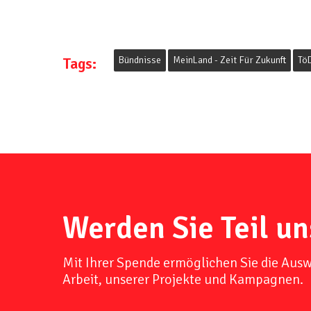
Tags:
Bündnisse
MeinLand - Zeit Für Zukunft
TöD
Werden Sie Teil un
Mit Ihrer Spende ermöglichen Sie die Aus
Arbeit, unserer Projekte und Kampagnen.