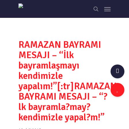
Skip
Menu
to
search
main
content
RAMAZAN BAYRAMI
MESAJI – “İlk
bayramlaşmayı
kendimizle
yapalım!”[:tr]RAMAZAN
BAYRAMI MESAJI – “?
lk bayramla?may?
kendimizle yapal?m!”