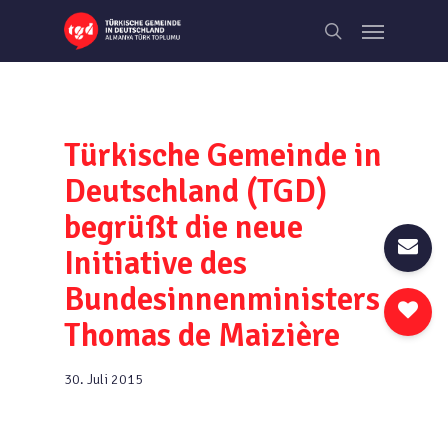
Skip
Menu
to
search
main
content
Türkische Gemeinde in
Deutschland (TGD)
begrüßt die neue
Initiative des
Bundesinnenministers
Thomas de Maizière
30. Juli 2015