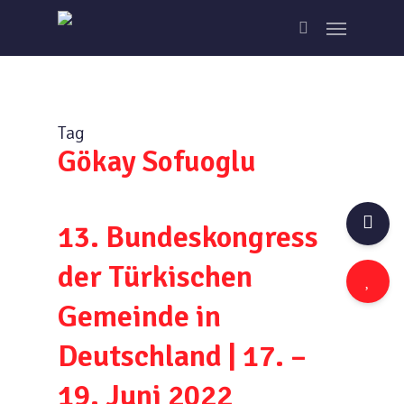
Skip
Menu
to
search
main
content
Tag
Gökay Sofuoglu
13. Bundeskongress
der Türkischen
Gemeinde in
Deutschland | 17. –
19. Juni 2022