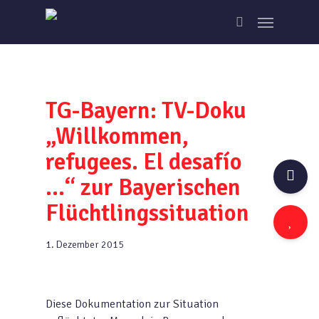
Skip
Menu
to
search
main
content
TG-Bayern: TV-Doku
„Willkommen,
refugees. El desafío
…“ zur Bayerischen
Flüchtlingssituation
1. Dezember 2015
Diese Dokumentation zur Situation