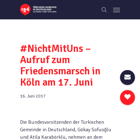
Skip
Menu
to
search
main
content
#NichtMitUns –
Aufruf zum
Friedensmarsch in
Köln am 17. Juni
16. Juni 2017
Die Bundesvorsitzenden der Türkischen
Gemeinde in Deutschland, Gökay Sofuoğlu
und Atila Karabörklü, nehmen an dem