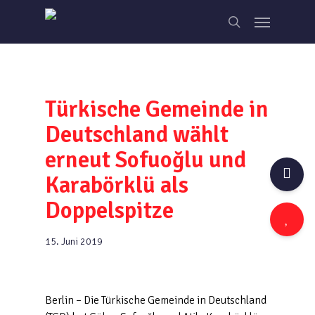
Skip
Menu
to
search
main
content
Türkische Gemeinde in
Deutschland wählt
erneut Sofuoğlu und
Karabörklü als
Doppelspitze
15. Juni 2019
Berlin – Die Türkische Gemeinde in Deutschland