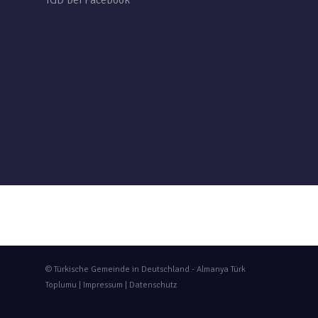
TGD bei Facebook
© Türkische Gemeinde in Deutschland - Almanya Türk
Toplumu |
Impressum
|
Datenschutz