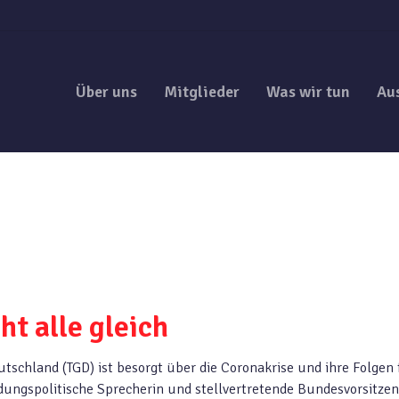
Über uns
Mitglieder
Was wir tun
Au
cht alle gleich
utschland (TGD) ist besorgt über die Coronakrise und ihre Folgen 
ldungspolitische Sprecherin und stellvertretende Bundesvorsitze