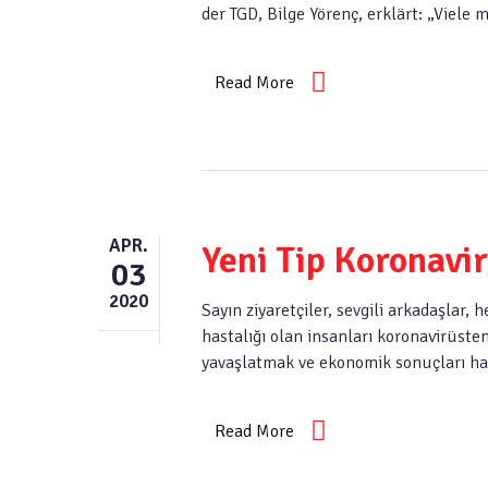
der TGD, Bilge Yörenç, erklärt: „Viele
Read More
APR.
Yeni Tip Koronavi
03
2020
Sayın ziyaretçiler, sevgili arkadaşlar, 
hastalığı olan insanları koronavirüsten
yavaşlatmak ve ekonomik sonuçları haf
Read More