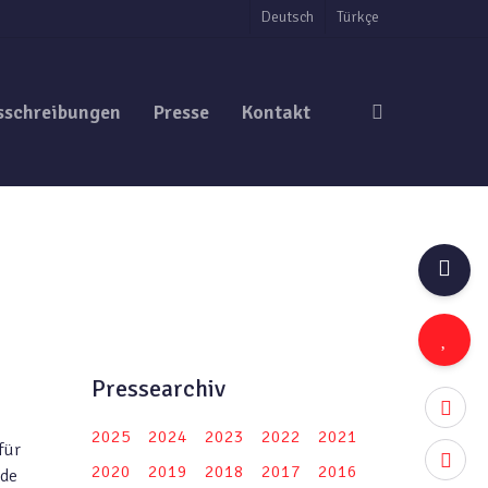
Deutsch
Türkçe
search
sschreibungen
Presse
Kontakt
Pressearchiv
twitter
2025
2024
2023
2022
2021
für
facebo
2020
2019
2018
2017
2016
nde