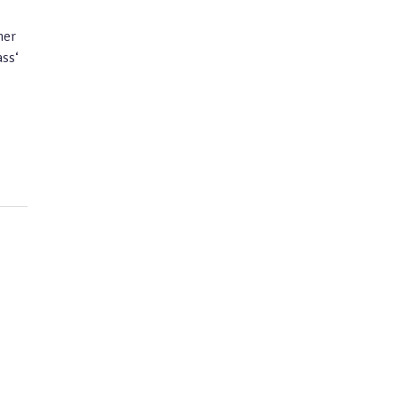
her
ss‘