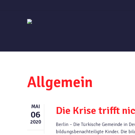
Skip
to
main
content
Allgemein
MAI
Die Krise trifft ni
06
2020
Berlin – Die Türkische Gemeinde in De
bildungsbenachteiligte Kinder. Die bi