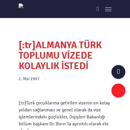
Skip
Menu
to
search
main
content
[:tr]ALMANYA TÜRK
TOPLUMU VİZEDE
KOLAYLIK İSTEDİ
2. Mai 1997
[:tr]Türk çocuklarına getirilen vizenin en kolay
yoldan sağlanması ve genel olarak da vize
işlemlerindeki güçlükler, Dışişleri Bakanlığı
bölüm başkanı Dr. Born`la ayrıntılı olarak ele