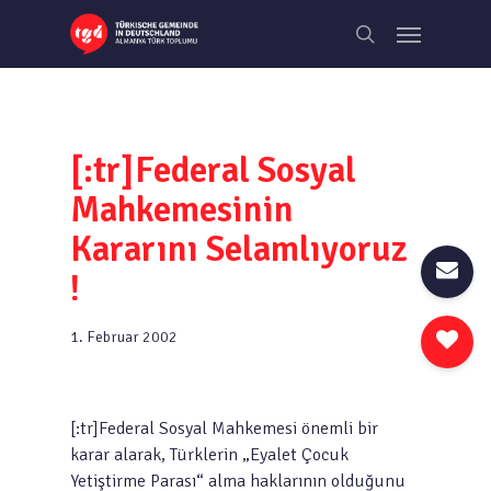
Skip
Menu
to
search
main
content
[:tr]Federal Sosyal
Mahkemesinin
Kararını Selamlıyoruz
!
1. Februar 2002
[:tr]Federal Sosyal Mahkemesi önemli bir
karar alarak, Türklerin „Eyalet Çocuk
Yetiştirme Parası“ alma haklarının olduğunu