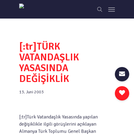
Skip
Menu
to
search
main
content
[:tr]TÜRK
VATANDAŞLIK
YASASINDA
DEĞİŞİKLİK
13. Juni 2003
[:tr]Türk Vatandaşlık Yasasında yapılan
değişiklikle ilgili görüşlerini açıklayan
Almanya Türk Toplumu Genel Başkan