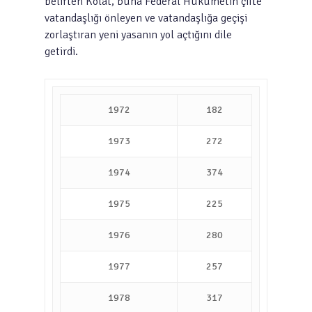
belirten Kolat, buna Federal Hükümetin çifte
vatandaşlığı önleyen ve vatandaşlığa geçişi
zorlaştıran yeni yasanın yol açtığını dile
getirdi.
1972
182
1973
272
1974
374
1975
225
1976
280
1977
257
1978
317