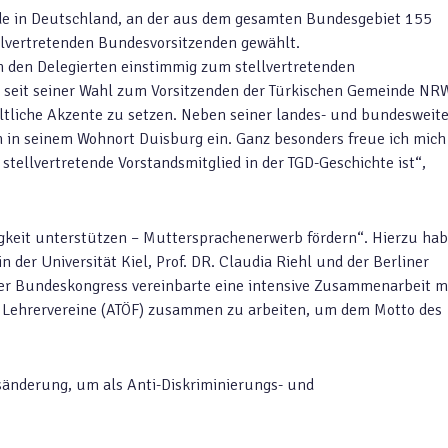
e in Deutschland, an der aus dem gesamten Bundesgebiet 155
llvertretenden Bundesvorsitzenden gewählt.
on den Delegierten einstimmig zum stellvertretenden
 seit seiner Wahl zum Vorsitzenden der Türkischen Gemeinde N
altliche Akzente zu setzen. Neben seiner landes- und bundesweit
n in seinem Wohnort Duisburg ein. Ganz besonders freue ich mich
stellvertretende Vorstandsmitglied in der TGD-Geschichte ist“,
keit unterstützen – Muttersprachenerwerb fördern“. Hierzu ha
 der Universität Kiel, Prof. DR. Claudia Riehl und der Berliner
. Der Bundeskongress vereinbarte eine intensive Zusammenarbeit m
r Lehrervereine (ATÖF) zusammen zu arbeiten, um dem Motto des
änderung, um als Anti-Diskriminierungs- und