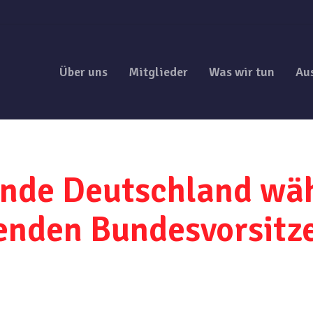
Über uns
Mitglieder
Was wir tun
Au
nde Deutschland wäh
tenden Bundesvorsitz