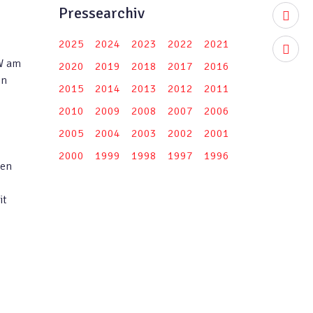
Pressearchiv
youtub
2025
2024
2023
2022
2021
instag
RW am
2020
2019
2018
2017
2016
en
2015
2014
2013
2012
2011
2010
2009
2008
2007
2006
2005
2004
2003
2002
2001
2000
1999
1998
1997
1996
ben
it