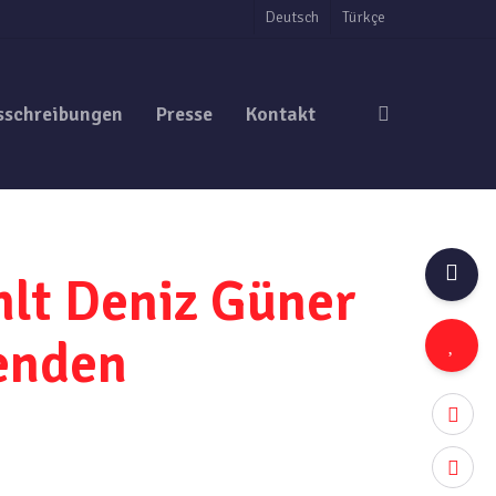
Deutsch
Türkçe
search
sschreibungen
Presse
Kontakt
lt Deniz Güner
enden
twitter
facebo