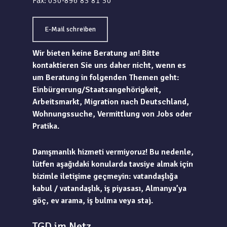
Fax: 030-896 83 81 30
E-Mail schreiben
Wir bieten keine Beratung an! Bitte
kontaktieren Sie uns daher nicht, wenn es
um Beratung in folgenden Themen geht:
Einbürgerung/Staatsangehörigkeit,
Arbeitsmarkt, Migration nach Deutschland,
Wohnungssuche, Vermittlung von Jobs oder
Pratika.
Danışmanlık hizmeti vermiyoruz! Bu nedenle,
lütfen aşağıdaki konularda tavsiye almak için
bizimle iletişime geçmeyin: vatandaşlığa
kabul / vatandaşlık, iş piyasası, Almanya’ya
göç, ev arama, iş bulma veya staj.
TGD im Netz