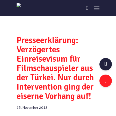
Skip
Menu
to
search
main
content
Presseerklärung:
Verzögertes
Einreisevisum für
Filmschauspieler aus
der Türkei. Nur durch
Intervention ging der
eiserne Vorhang auf!
15. November 2012