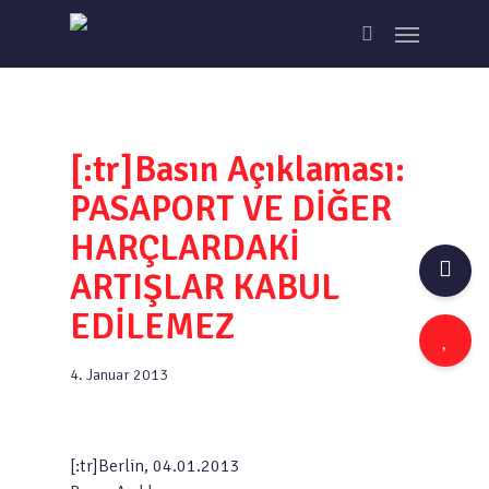
Skip
Menu
to
search
main
content
[:tr]Basın Açıklaması:
PASAPORT VE DİĞER
HARÇLARDAKİ
ARTIŞLAR KABUL
EDİLEMEZ
4. Januar 2013
[:tr]Berlin, 04.01.2013