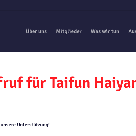
Über uns
Mitglieder
Was wir tun
Au
uf für Taifun Haiya
 unsere Unterstützung!