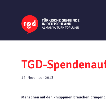
Skip
to
main
content
TGD-Spendenaufr
14. November 2013
Menschen auf den Philippinen brauchen dringend