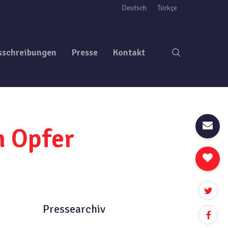
Deutsch
Türkçe
search
sschreibungen
Presse
Kontakt
n Opfer
twitter
Pressearchiv
facebo