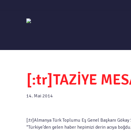
Skip
to
main
content
[:tr]TAZİYE MES
14. Mai 2014
[:tr]Almanya Türk Toplumu Eş Genel Başkanı Gökay So
“Türkiye’den gelen haber hepimizi derin acıya boğdu