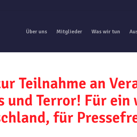
Über uns
Mitglieder
Was wir tun
Au
zur Teilnahme an Ver
und Terror! Für ein 
chland, für Pressefre