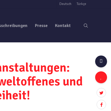
Deutsch
Türkçe
search
sschreibungen
Presse
Kontakt
anstaltungen:
weltoffenes und
iheit!
twitter
facebo