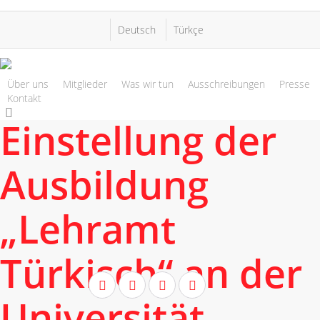
Skip
to
Deutsch
Türkçe
main
content
Über uns
Mitglieder
Was wir tun
Ausschreibungen
Presse
Kontakt
search
Einstellung der
Ausbildung
„Lehramt
Türkisch“ an der
twitter
facebook
youtube
instagram
Universität