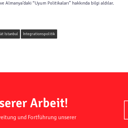
r ve Almanya’daki “Uyum Politikaları” hakkında bilgi aldılar.
ät Istanbul
Integrationspolitik
serer Arbeit!
weitung und Fortführung unserer