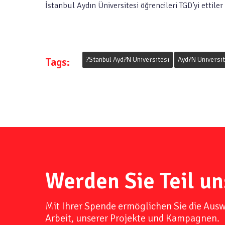
İstanbul Aydın Üniversitesi öğrencileri TGD’yi ettile
Tags:
?stanbul Ayd?n Üniversitesi
Ayd?n Universit
Werden Sie Teil un
Mit Ihrer Spende ermöglichen Sie die Aus
Arbeit, unserer Projekte und Kampagnen.