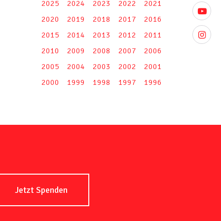
2025
2024
2023
2022
2021
youtube
2020
2019
2018
2017
2016
2015
2014
2013
2012
2011
instagr
2010
2009
2008
2007
2006
2005
2004
2003
2002
2001
2000
1999
1998
1997
1996
Jetzt Spenden