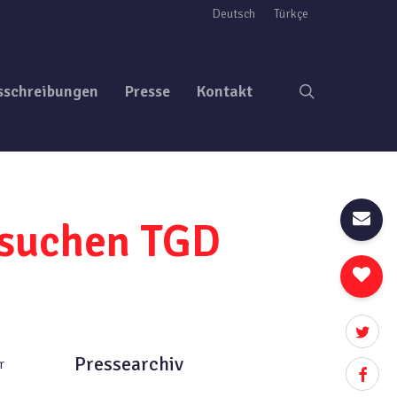
Deutsch
Türkçe
search
sschreibungen
Presse
Kontakt
besuchen TGD
twitter
Pressearchiv
r
facebo