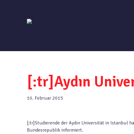
Skip
to
main
content
[:tr]Aydın Univ
10. Februar 2015
[:tr]Studierende der Aydın Universität in Istanbul h
Bundesrepublik informiert.