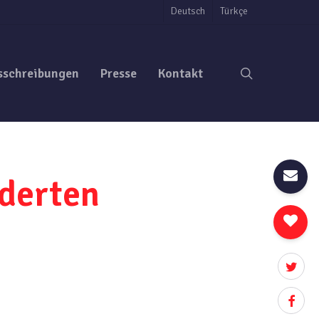
Deutsch
Türkçe
search
sschreibungen
Presse
Kontakt
rderten
twitter
facebo