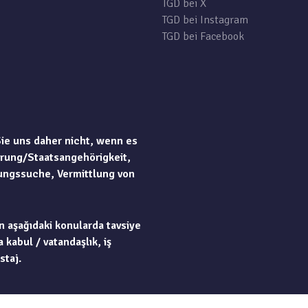
TGD bei X
TGD bei Instagram
TGD bei Facebook
Sie uns daher nicht, wenn es
rung/Staatsangehörigkeit,
ungssuche, Vermittlung von
n aşağıdaki konularda tavsiye
 kabul / vatandaşlık, iş
staj.