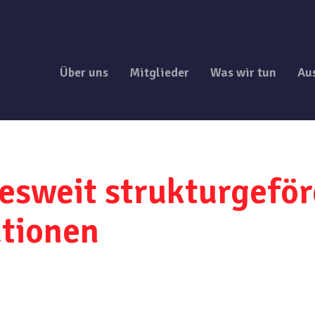
Über uns
Mitglieder
Was wir tun
Au
desweit strukturgefö
tionen