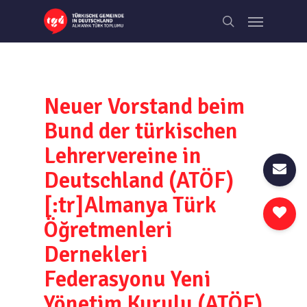
Skip
Menu
to
search
main
content
Neuer Vorstand beim
Bund der türkischen
Lehrervereine in
Deutschland (ATÖF)
[:tr]Almanya Türk
Öğretmenleri
Dernekleri
Federasyonu Yeni
Yönetim Kurulu (ATÖF)