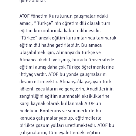
görev aldılar.
ATÖF Yönetim Kurulunun çalışmalarındaki
amacı, “ Türkçe” nin öğretim dili olarak tüm
eğitim kurumlarında kabul edilmesidir.
“Türkçe” ancak eğitim kurumlarında tanınarak
eğitim dili haline getirilebilir. Bu amaca
ulaşabilmek için, Almanya’da Türkçe ve
Almanca ikidilli yetişmiş, burada üniversitede
eğitimi almış daha çok Türkçe öğretmenlerine
ihtiyaç vardır. ATÖF bu yönde çalışmalarını
devam ettirecektir. Almanya’da yaşayan Türk
kökenli çocukların ve gençlerin, Anadillerinin
zenginliğini eğitim alanındaki eksikliklerine
karşı kaynak olarak kullanmak ATÖF’ün
hedefidir. Konferans ve seminerlerle bu
konuda çalışmalar yapılıp, eğitimcilerle
birlikte çözüm yolları üretilmektedir. ATÖF bu
çalışmalarını, tüm eyaletlerdeki eğitim