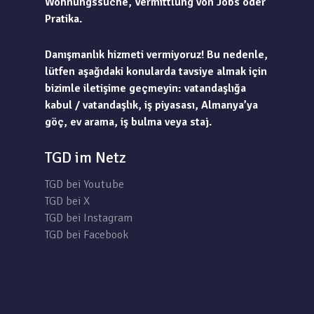
Wohnungssuche, Vermittlung von Jobs oder
Pratika.
Danışmanlık hizmeti vermiyoruz! Bu nedenle,
lütfen aşağıdaki konularda tavsiye almak için
bizimle iletişime geçmeyin: vatandaşlığa
kabul / vatandaşlık, iş piyasası, Almanya’ya
göç, ev arama, iş bulma veya staj.
TGD im Netz
TGD bei Youtube
TGD bei X
TGD bei Instagram
TGD bei Facebook