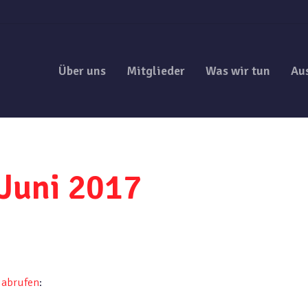
Über uns
Mitglieder
Was wir tun
Au
Juni 2017
 abrufen
: