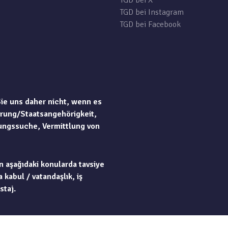
TGD bei X
TGD bei Instagram
TGD bei Facebook
Sie uns daher nicht, wenn es
rung/Staatsangehörigkeit,
ungssuche, Vermittlung von
n aşağıdaki konularda tavsiye
 kabul / vatandaşlık, iş
staj.